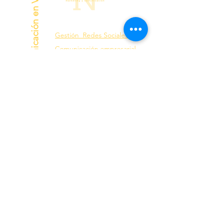
Servicios de Comunicación en Valencia
Gestión Redes Sociales
Comunicación empresarial
Marketing Digital
Posicionamiento en Google
Creación de contenido
Fotografía de producto
fotos new born valencia, fotos recién nacido
valencia, fotos cumpleaños valencia, fotos
embarazada valencia, fotos newborn en
Valencia
Producción de videos