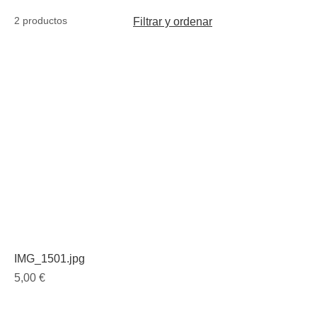
2 productos
Filtrar y ordenar
IMG_1501.jpg
Precio
5,00 €