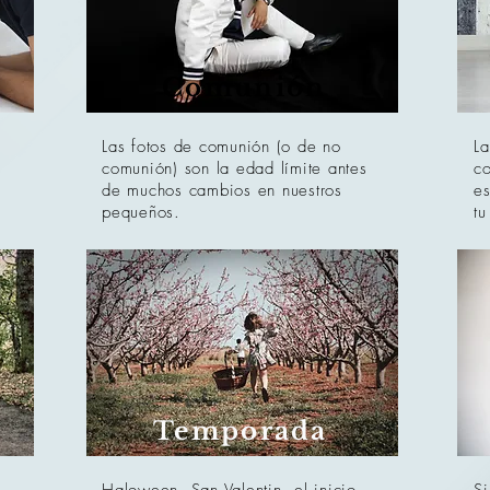
Comunión
Las fotos de comunión (o de no
La
comunión) son la edad límite antes
co
de muchos cambios en nuestros
es
pequeños.
tu
Temporada