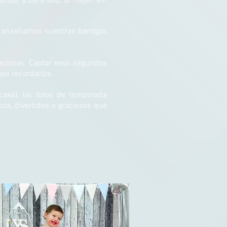
ar, y para ello, lo mejor sin
 enseñamos nuestras barrigas
reciosas. Captar esos segundos
so recordarlos.
cake), las fotos de temporada
pos, divertidos o graciosos que