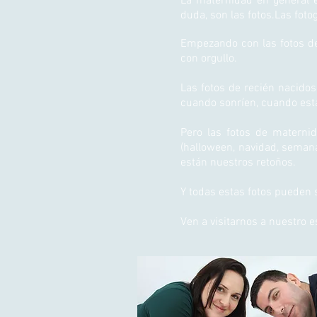
La maternidad en general e
duda, son las fotos.Las foto
Empezando con las fotos d
con orgullo.
Las fotos de recién nacidos
cuando sonríen, cuando est
Pero las fotos de materni
(halloween, navidad, semana 
están nuestros retoños.
Y todas estas fotos pueden se
Ven a visitarnos a nuestro 