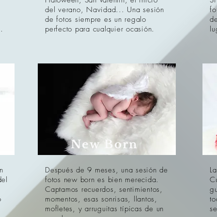
Haloween, San Valentin, el inicio
Si
del verano, Navidad... Una sesión
fo
de fotos siempre es un regalo
de
.
perfecto para cualquier ocasión.
lu
New Born
n
Después de 9 meses, una sesión de
La
del
fotos new born es bien merecida.
C
Captamos recuerdos, sentimientos,
gu
o
momentos, esas sonrisas, llantos,
to
mofletes, y arruguitas típicas de un
se