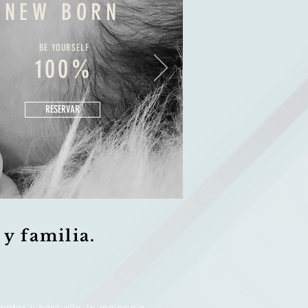
NEW BORN
BE YOURSELF
100%
RESERVAR
y familia.